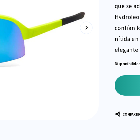
que se ad
Hydroleop
confían l
nítida en
elegante
Disponibilida
Stock
actual:
COMPARTI