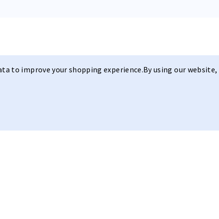
data to improve your shopping experience.
By using our website, 
Diseño elega
Modelo I PRO
R C E
Nuestro
modelo I P R O
, con su
adaptativa ultrarrápida r c e y c
nítida con cualquier tiempo y en 