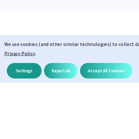
We use cookies (and other similar technologies) to collect 
Privacy Policy
.
Descripción
Settings
Reject all
Accept All Cookies
ProAdapt