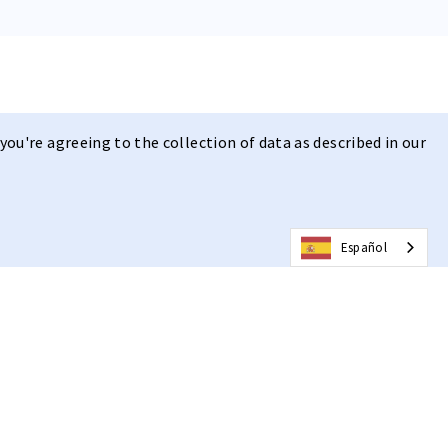
you're agreeing to the collection of data as described in our
Español
nte | Visión nítida
elegante diseño
, combinado con la lente fotocromática
on la tecnología hydroleophobic y anti-fog , ofrece una visión
cualquier lugar.