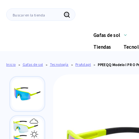
Buscar
en
Gafas de sol
Tiendas
Tecnol
Inicio
Gafas de sol
Tecnología
ProAdapt
PPEEQQ Modelo I P R O P