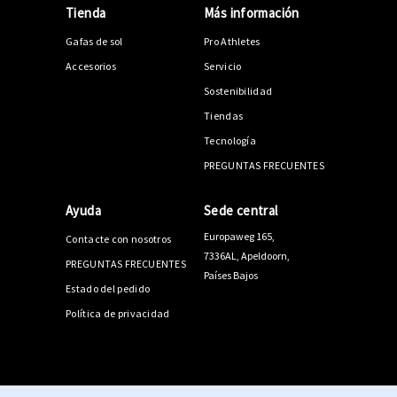
Tienda
Más información
Gafas de sol
Pro Athletes
Accesorios
Servicio
Sostenibilidad
Tiendas
Tecnología
PREGUNTAS FRECUENTES
Ayuda
Sede central
Europaweg 165,
Contacte con nosotros
7336AL, Apeldoorn,
PREGUNTAS FRECUENTES
Países Bajos
Estado del pedido
Política de privacidad
© 2026 PPEEQQ |
Mapa del sitio