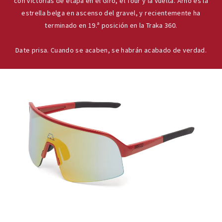
con victorias de etapa en el Giro, el Tour y la Vuelta. Arno es la
estrella belga en ascenso del gravel, y recientemente ha
terminado en 19.ª posición en la Traka 360.
Date prisa. Cuando se acaben, se habrán acabado de verdad.