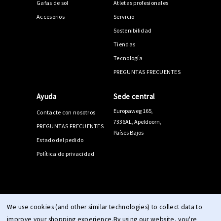
Gafas de sol
Atletas profesionales
Accesorios
Servicio
Sostenibilidad
Tiendas
Tecnología
PREGUNTAS FRECUENTES
Ayuda
Sede central
Europaweg 165,
Contacte con nosotros
7336AL, Apeldoorn,
PREGUNTAS FRECUENTES
Países Bajos
Estado del pedido
Política de privacidad
© 2026 PPEEQQ |
Mapa del sitio
We use cookies (and other similar technologies) to collect data to
improve your shopping experience.
By using our website, you're