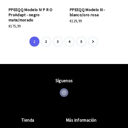
PPEEQQ Modelo IV P R O
PPEEQQ Modelo III -
ProAdapt - negro
blanco/oro rosa
mate/morado
€129,99
€175,99
1
2
3
4
5
Síguenos
Tienda
Más información