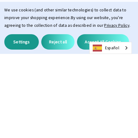
We use cookies (and other similar technologies) to collect data to
improve your shopping experience.
By using our website, you're
agreeing to the collection of data as described in our
Privacy Policy
.
Settings
Reject all
Accept All Cookies
Español
Descripción
Lente de recambio para todas las gafas de sol PPEEQQ Modelo II.
Una lente espejada de alta calidad, con la tecnología ProAdapt de