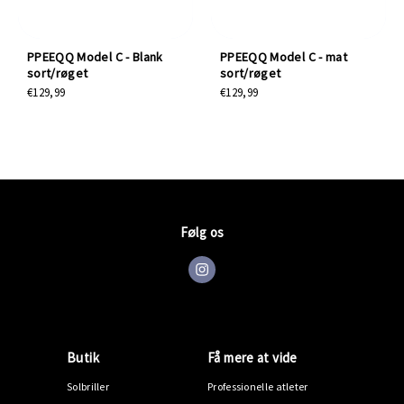
PPEEQQ Model C - Blank
PPEEQQ Model C - mat
sort/røget
sort/røget
€129,99
€129,99
Følg os
Butik
Få mere at vide
Solbriller
Professionelle atleter