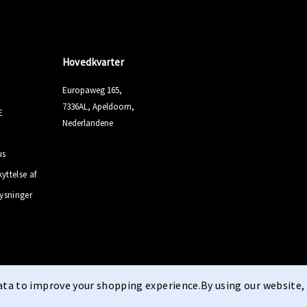
Hovedkvarter
Europaweg 165,
7336AL, Apeldoorn,
E
Nederlandene
us
kyttelse af
ysninger
data to improve your shopping experience.
By using our website, 