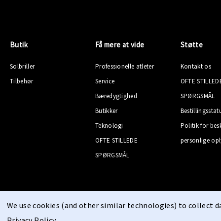
Butik
Få mere at vide
Støtte
Solbriller
Professionelle atleter
Kontakt os
Tilbehør
Service
OFTE STILLED
Bæredygtighed
SPØRGSMÅL
Butikker
Bestillingsstat
Teknologi
Politik for bes
OFTE STILLEDE
personlige opl
SPØRGSMÅL
We use cookies (and other similar technologies) to collect 
Privacy Policy
.