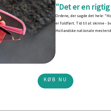
"Det er en rigti
Ordene, der sagde det hele: "H
er fuldført. Tid til at skinne -
Hollandske nationale mestersk
KØB NU