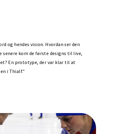
ord og hendes vision. Hvordan ser den
e senere kom de første designs til live,
et? En prototype, der var klar til at
en i Thialf."