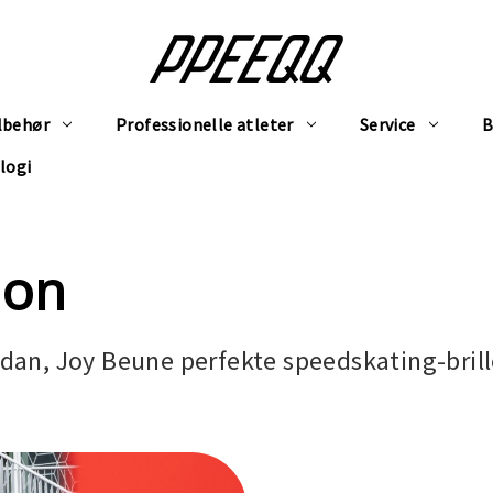
lbehør
Professionelle atleter
Service
B
logi
ion
dan, Joy Beune perfekte speedskating-brille