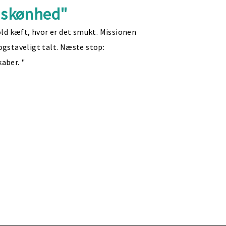
g skønhed"
old kæft, hvor er det smukt. Missionen
 bogstaveligt talt. Næste stop:
aber. "