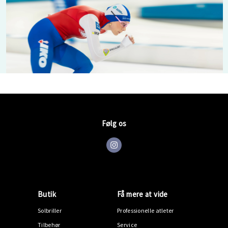
Følg os
Butik
Få mere at vide
Solbriller
Professionelle atleter
Tilbehør
Service