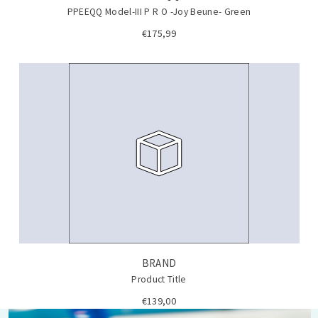
PPEEQQ Model-III P R O -Joy Beune- Green
€175,99
BRAND
Product Title
€139,00