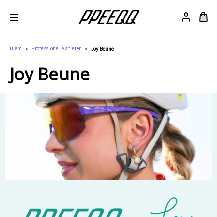
Hjem
Professionelle atleter
Joy Beune
Joy Beune