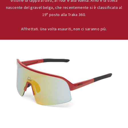
vittorie di tappa al Giro, al Tour e alla Vuelta. Arno è la stella
nascente del gravel belga, che recentemente si è classificato al
19° posto alla Traka 360.
Affrettati. Una volta esauriti, non ci saranno più.