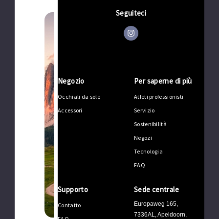
Seguiteci
ITALIA
DOLOMITI
Negozio
Per saperne di più
Occhiali da sole
Atleti professionisti
Accessori
Servizio
Sostenibilità
Negozi
Tecnologia
FAQ
Sanvit Bike & Fitness
Supporto
Sede centrale
Via Sill, 70/A, 39057 Appiano sulla Strada del
Vino, Bolzano
Europaweg 165,
Contatto
7336AL, Apeldoorn,
FAQ