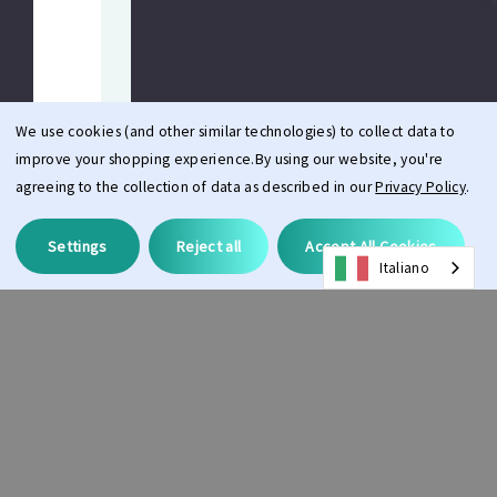
sostenibile.
KIT MULTIMEDIALI E
DISPONIBILITÀ NEI PUNTI
VENDITA
Accedi direttamente ai nostri kit
multimediali professionali per un
We use cookies (and other similar technologies) to collect data to
lancio senza intoppi. È inoltre
possibile ordinare materiali
improve your shopping experience.
By using our website, you're
espositivi POS di alta qualità da
agreeing to the collection of data as described in our
Privacy Policy
.
utilizzare nei punti vendita.
CONFIGURAZIONE SENZA
IMPEGNO
Settings
Reject all
Accept All Cookies
Inviare una richiesta è
Italiano
completamente gratuito.
Scopri le
opportunità di
partnership
Parliamo di come
possiamo far crescere