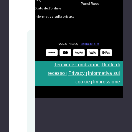
Paesi Bassi
Stato dell'ordine
Informativa sulla privacy
© 2026 PPEEQQ |
Mappa del sito
PARTNERSHIP CON I RIVENDITORI
PPEEQQ
Arricchisci la
Termini e condizioni
Diritto di
|
tua gamma
recesso
Privacy
Informativa sui
|
|
cookie
Impressione
|
di occhiali da
ciclismo di
alta gamma
Entra a far parte di una rete