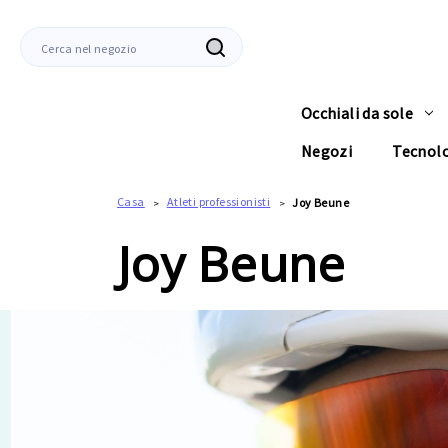
Ricerca
Occhiali da sole
Negozi
Tecnol
Casa
Atleti professionisti
Joy Beune
Joy Beune