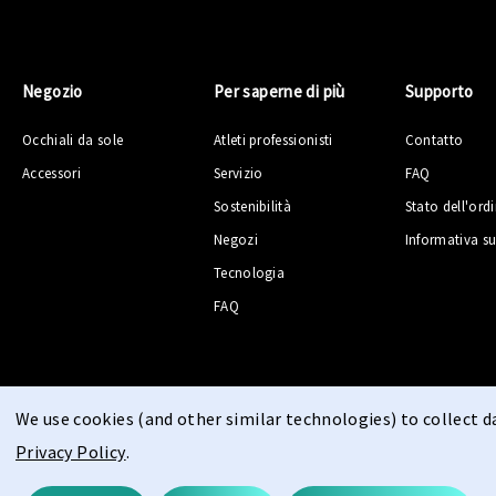
Negozio
Per saperne di più
Supporto
Occhiali da sole
Atleti professionisti
Contatto
Accessori
Servizio
FAQ
Sostenibilità
Stato dell'ord
Negozi
Informativa su
Tecnologia
FAQ
We use cookies (and other similar technologies) to collect 
Privacy Policy
.
© 2026 PPEEQQ |
Mappa del sito