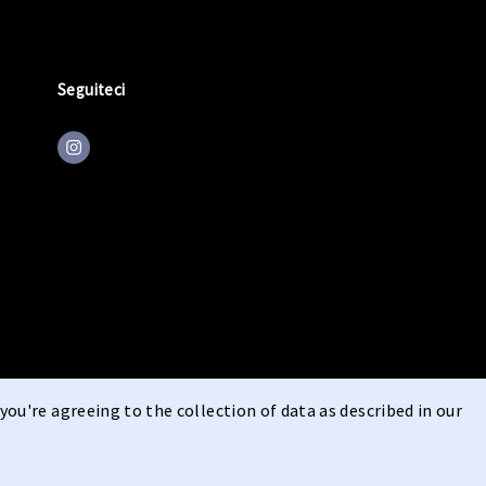
Seguiteci
you're agreeing to the collection of data as described in our
ritto di recesso
Privacy
Informativa sui cookie
Impressione
|
|
|