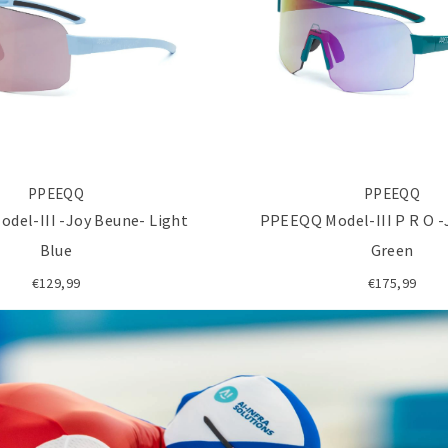
PPEEQQ
PPEEQQ
del-III -Joy Beune- Light
PPEEQQ Model-III P R O -
Blue
Green
€129,99
€175,99