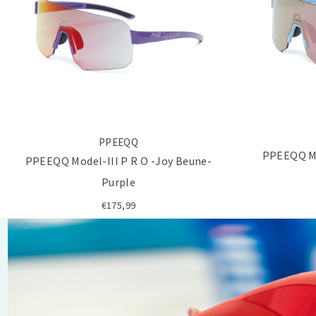
PPEEQQ
PPEEQQ Mo
PPEEQQ Model-III P R O -Joy Beune-
Purple
€175,99