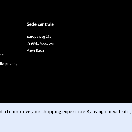
Sede centrale
Europaweg 165,
7336AL, Apeldoorn,
Paesi Bassi
ine
lla privacy
data to improve your shopping experience.
By using our website, 
Termini e condizioni
Di
|