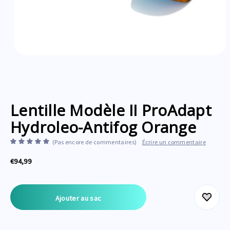
Lentille Modèle II ProAdapt
Hydroleo-Antifog Orange
(Pas encore de commentaires)
Écrire un commentaire
€94,99
Stock
actuel
: