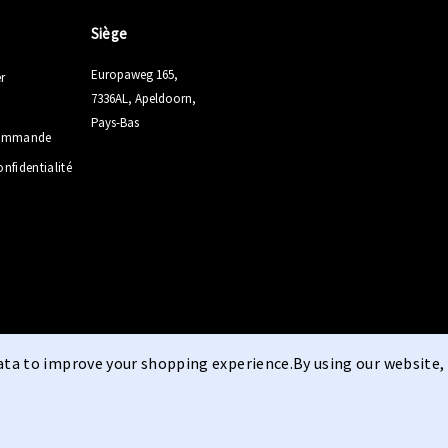
Siège
Europaweg 165,
r
7336AL, Apeldoorn,
Pays-Bas
 commande
onfidentialité
data to improve your shopping experience.
By using our website, 
Conditions générales
Droit
|