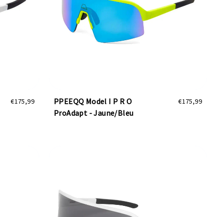
PPEEQQ Model I P R O
€175,99
€175,99
ProAdapt - Jaune/Bleu