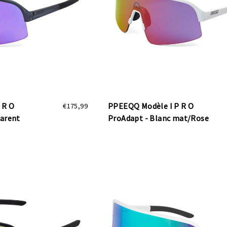
 R O
PPEEQQ Modèle I P R O
€175,99
parent
ProAdapt - Blanc mat/Rose