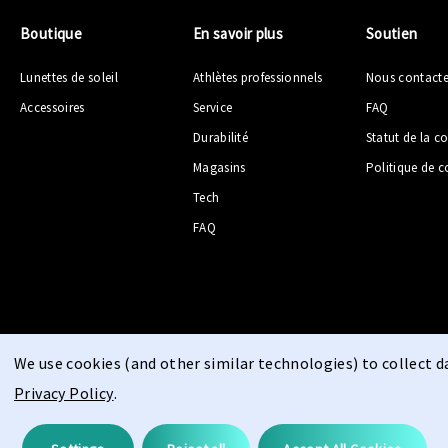
Boutique
En savoir plus
Soutien
Lunettes de soleil
Athlètes professionnels
Nous contacte
Accessoires
Service
FAQ
Durabilité
Statut de la
Magasins
Politique de c
Tech
FAQ
We use cookies (and other similar technologies) to collect 
© 2026 PPEEQQ |
Plan du site
Privacy Policy
.