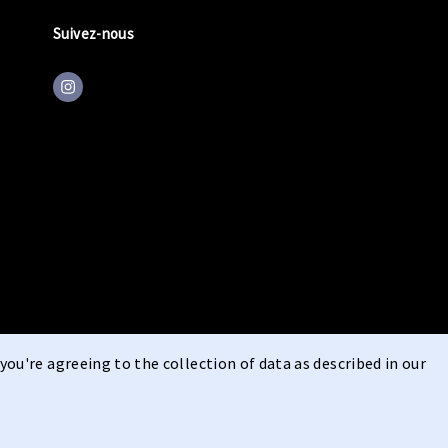
Suivez-nous
you're agreeing to the collection of data as described in our
 de rétractation
Vie privée
Déclaration relative aux cookies
|
|
|
Mentions légales