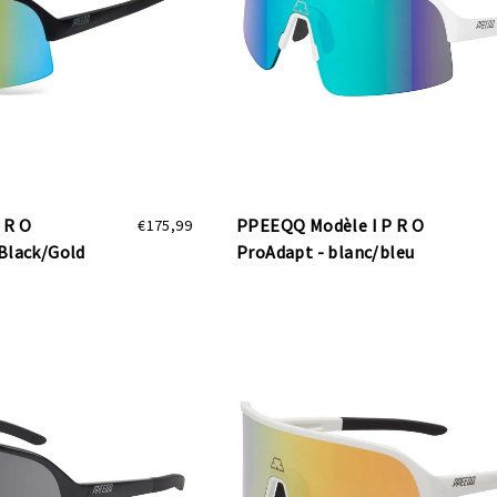
 R O
PPEEQQ Modèle I P R O
€175,99
Black/Gold
ProAdapt - blanc/bleu