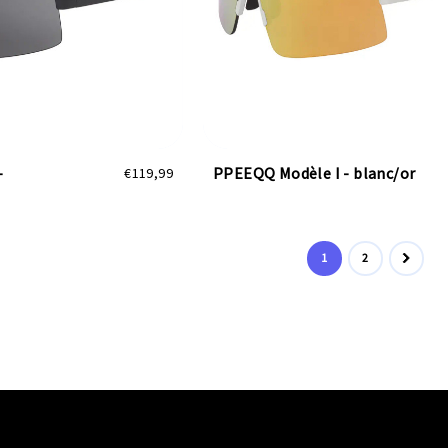
-
PPEEQQ Modèle I - blanc/or
€119,99
1
2