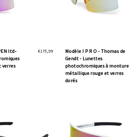
PEN ltd-
Modèle I P R O - Thomas de
€175,99
romiques
Gendt - Lunettes
 verres
photochromiques à monture
métallique rouge et verres
dorés