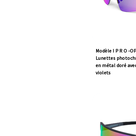
Modèle I P R O -O
Lunettes photoch
en métal doré avec
violets