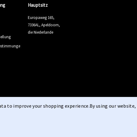
ung
Hauptsitz
Europaweg 165,
7336AL, Apeldoorn,
die Niederlande
tellung
estimmunge
data to improve your shopping experience.
By using our website, 
Allgemeine Geschäftsb