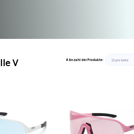
lle V
# Anzahl der Produkte: