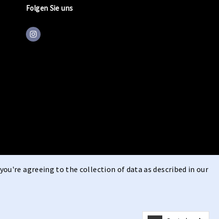
Folgen Sie uns
you're agreeing to the collection of data as described in our
edingungen
Widerrufsrecht
Datenschutz
Cookie-Erklärung
|
|
|
|
Impressum