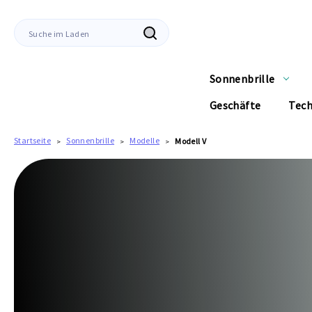
Suche
Sonnenbrille
Geschäfte
Tec
Startseite
Sonnenbrille
Modelle
Modell V