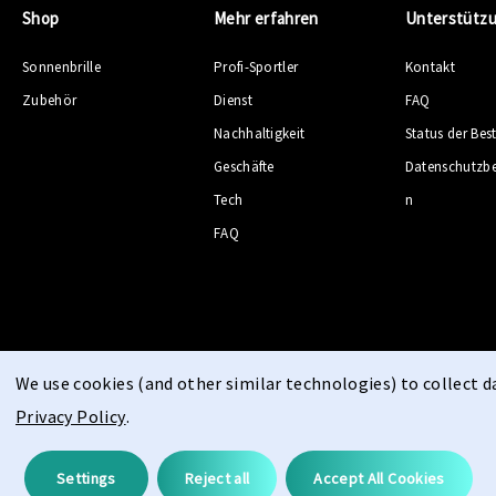
Shop
Mehr erfahren
Unterstütz
Sonnenbrille
Profi-Sportler
Kontakt
Zubehör
Dienst
FAQ
Nachhaltigkeit
Status der Bes
Geschäfte
Datenschutzb
Tech
n
FAQ
We use cookies (and other similar technologies) to collect 
© 2026 PPEEQQ |
Sitemap
Privacy Policy
.
Settings
Reject all
Accept All Cookies