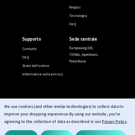
Negozi
Tecnologia
FAQ
Supporto
Sede centrale
Europaweg 165,
Contatto
7336AL, Apeldoorn,
FAQ
Paesi Bassi
Stato dell'ordine
Informativa sulla privacy
© 2026 PPEEQQ |
Mappa del sito
We use cookies (and other similar technologies) to collect data to
improve your shopping experience.
By using our website, you're
agreeing to the collection of data as described in our
Privacy Policy
.
Termini e condizioni
Diritto di recesso
Privacy
|
|
|
Informativa sui cookie
Impressione
|