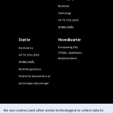
Butikker
Teknologi
OFTE STILLEDE
SPØRGSMÅL
Støtte
Hovedkvarter
Europaweg 165,
Kontakt os
7336AL, Apeldoorn,
OFTE STILLEDE
Nederlandene
SPØRGSMÅL
Bestillingsstatus
Politik for beskyttelse af
personlige oplysninger
© 2026 PPEEQQ |
Sitemap
We use cookies (and other similar technologies) to collect data to